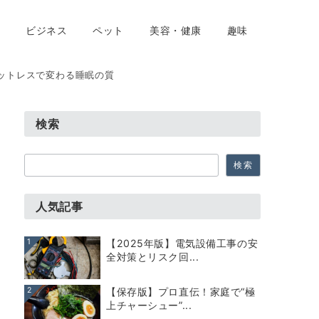
ビジネス
ペット
美容・健康
趣味
ットレスで変わる睡眠の質
検索
検
検索
索
人気記事
1
【2025年版】電気設備工事の安
全対策とリスク回...
2
【保存版】プロ直伝！家庭で“極
上チャーシュー”...