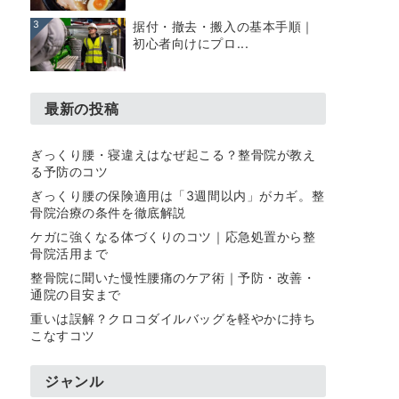
3
据付・撤去・搬入の基本手順｜
初心者向けにプロ...
最新の投稿
ぎっくり腰・寝違えはなぜ起こる？整骨院が教え
る予防のコツ
ぎっくり腰の保険適用は「3週間以内」がカギ。整
骨院治療の条件を徹底解説
ケガに強くなる体づくりのコツ｜応急処置から整
骨院活用まで
整骨院に聞いた慢性腰痛のケア術｜予防・改善・
通院の目安まで
重いは誤解？クロコダイルバッグを軽やかに持ち
こなすコツ
ジャンル