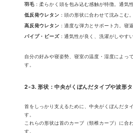
羽毛
：柔らかく頭を包み込む感触が特徴。通気
低反発ウレタン
：頭の形状に合わせて沈みこむ
高反発ウレタン
：適度な弾力とサポート力。寝
パイプ・ビーズ
：通気性が良く、洗濯がしやす
自分の好みや寝姿勢、寝室の温度・湿度によっ
す。
2-3. 形状：中央がくぼんだタイプや波形
首をしっかり支えるために、中央がくぼんだタ
す。
これらの形状は首のカーブ（頸椎カーブ）に合
す。