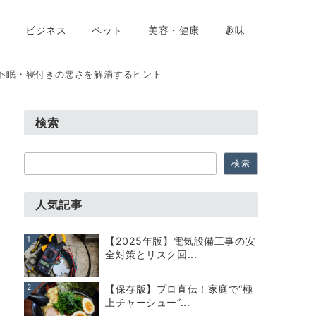
ビジネス
ペット
美容・健康
趣味
不眠・寝付きの悪さを解消するヒント
検索
検
検索
索
人気記事
1
【2025年版】電気設備工事の安
全対策とリスク回...
2
【保存版】プロ直伝！家庭で“極
上チャーシュー”...