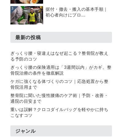
3
据付・撤去・搬入の基本手順｜
初心者向けにプロ...
最新の投稿
ぎっくり腰・寝違えはなぜ起こる？整骨院が教え
る予防のコツ
ぎっくり腰の保険適用は「3週間以内」がカギ。整
骨院治療の条件を徹底解説
ケガに強くなる体づくりのコツ｜応急処置から整
骨院活用まで
整骨院に聞いた慢性腰痛のケア術｜予防・改善・
通院の目安まで
重いは誤解？クロコダイルバッグを軽やかに持ち
こなすコツ
ジャンル