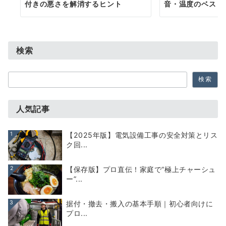
付きの悪さを解消するヒント
音・温度のベスト
検索
検
検索
索
人気記事
1
【2025年版】電気設備工事の安全対策とリス
ク回...
2
【保存版】プロ直伝！家庭で“極上チャーシュ
ー”...
3
据付・撤去・搬入の基本手順｜初心者向けに
プロ...