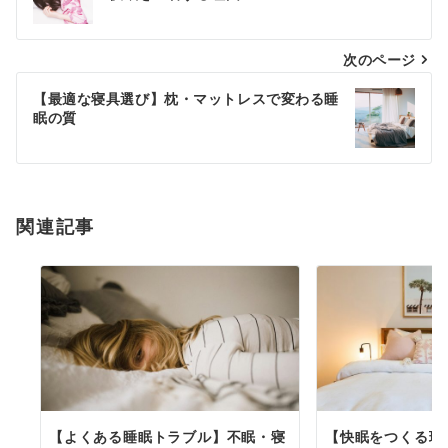
ナ
次のページ
ビ
ゲ
【最適な寝具選び】枕・マットレスで変わる睡
眠の質
ー
シ
ョ
関連記事
ン
【よくある睡眠トラブル】不眠・寝
【快眠をつくる環