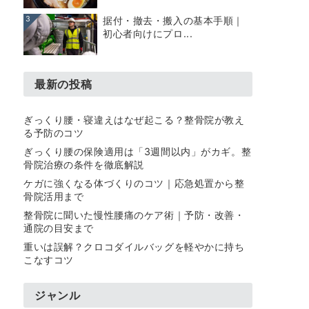
3
据付・撤去・搬入の基本手順｜
初心者向けにプロ...
最新の投稿
ぎっくり腰・寝違えはなぜ起こる？整骨院が教え
る予防のコツ
ぎっくり腰の保険適用は「3週間以内」がカギ。整
骨院治療の条件を徹底解説
ケガに強くなる体づくりのコツ｜応急処置から整
骨院活用まで
整骨院に聞いた慢性腰痛のケア術｜予防・改善・
通院の目安まで
重いは誤解？クロコダイルバッグを軽やかに持ち
こなすコツ
ジャンル