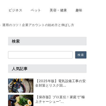
ビジネス
ペット
美容・健康
趣味
ter）運用のコツ！企業アカウントの始め方と伸ばし方
検索
検
検索
索
人気記事
1
【2025年版】電気設備工事の安
全対策とリスク回...
2
【保存版】プロ直伝！家庭で“極
上チャーシュー”...