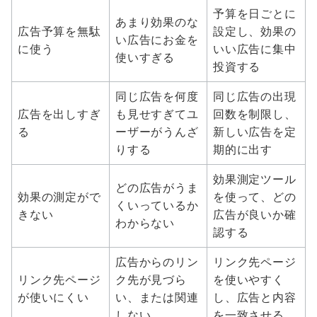
予算を日ごとに
あまり効果のな
広告予算を無駄
設定し、効果の
い広告にお金を
に使う
いい広告に集中
使いすぎる
投資する
同じ広告を何度
同じ広告の出現
広告を出しすぎ
も見せすぎてユ
回数を制限し、
る
ーザーがうんざ
新しい広告を定
りする
期的に出す
効果測定ツール
どの広告がうま
効果の測定がで
を使って、どの
くいっているか
きない
広告が良いか確
わからない
認する
広告からのリン
リンク先ページ
リンク先ページ
ク先が見づら
を使いやすく
が使いにくい
い、または関連
し、広告と内容
しない
を一致させる