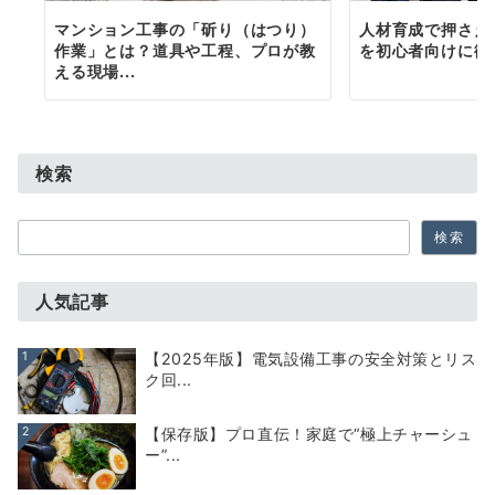
マンション工事の「斫り（はつり）
人材育成で押さえ
作業」とは？道具や工程、プロが教
を初心者向けに徹
える現場...
検索
検
検索
索
人気記事
1
【2025年版】電気設備工事の安全対策とリス
ク回...
2
【保存版】プロ直伝！家庭で“極上チャーシュ
ー”...