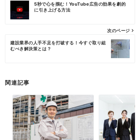
投
5秒で心を掴む！YouTube広告の効果を劇的
稿
に引き上げる方法
ナ
次のページ
ビ
ゲ
建設業界の人手不足を打破する！今すぐ取り組
むべき解決策とは？
ー
シ
ョ
関連記事
ン