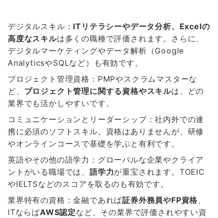
デジタルスキル：
ITリテラシーやデータ分析、Excelの
高度なスキル
は多くの職種で評価されます。さらに、
デジタルマーケティングやデータ解析（Google
AnalyticsやSQLなど）も有効です。
プロジェクト管理資格：PMPやスクラムマスターな
ど、
プロジェクト管理に関する資格やスキル
は、どの
業界でも活かしやすいです。
コミュニケーションとリーダーシップ：社内外での連
携に必須のソフトスキル。資格はありませんが、研修
やオンラインコースで基礎を学ぶと有利です。
英語やその他の語学力：グローバルな企業やクライア
ントがいる職場では、
語学力
が重宝されます。TOEIC
やIELTSなどのスコアを取るのも有効です。
業界特有の資格：金融であれば
証券外務員やFP資格
、
ITならば
AWS認定
など、その業界で評価されやすい資