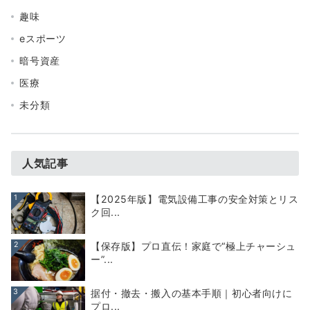
趣味
eスポーツ
暗号資産
医療
未分類
人気記事
1
【2025年版】電気設備工事の安全対策とリス
ク回...
2
【保存版】プロ直伝！家庭で“極上チャーシュ
ー”...
3
据付・撤去・搬入の基本手順｜初心者向けに
プロ...