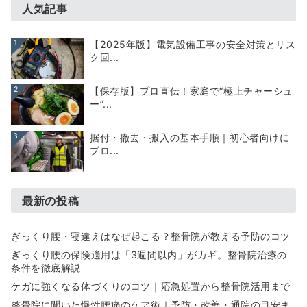
人気記事
1
【2025年版】電気設備工事の安全対策とリス
ク回...
2
【保存版】プロ直伝！家庭で“極上チャーシュ
ー”...
3
据付・撤去・搬入の基本手順｜初心者向けに
プロ...
最新の投稿
ぎっくり腰・寝違えはなぜ起こる？整骨院が教える予防のコツ
ぎっくり腰の保険適用は「3週間以内」がカギ。整骨院治療の
条件を徹底解説
ケガに強くなる体づくりのコツ｜応急処置から整骨院活用まで
整骨院に聞いた慢性腰痛のケア術｜予防・改善・通院の目安ま