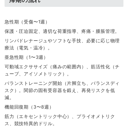
急性期（受傷〜1週）
保護・圧迫固定、適切な荷重指導、疼痛・腫脹管理。
リンパドレナージュやソフトな手技、必要に応じ物理
療法（電気・温冷）。
亜急性期（1〜3週）
可動域エクササイズ（痛みの範囲内）、筋活性化（チ
ューブ、アイソメトリック）。
バランストレーニング開始（片脚立ち、バランスディ
スク）。関節の固有受容器を鍛え、再発リスクを低
減。
機能回復期（3〜8週）
筋力（エキセントリック中心）、プライオメトリク
ス、競技特異的ドリル。