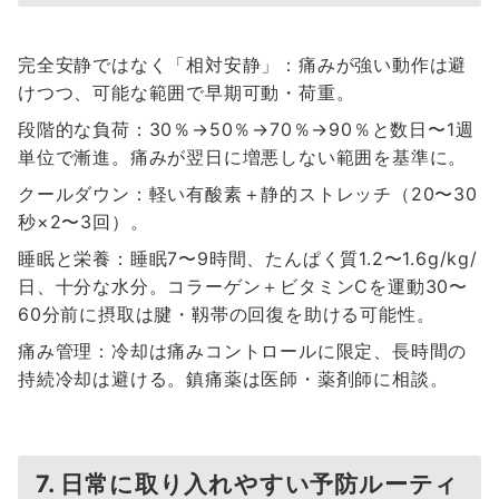
完全安静ではなく「相対安静」：痛みが強い動作は避
けつつ、可能な範囲で早期可動・荷重。
段階的な負荷：30％→50％→70％→90％と数日〜1週
単位で漸進。痛みが翌日に増悪しない範囲を基準に。
クールダウン：軽い有酸素＋静的ストレッチ（20〜30
秒×2〜3回）。
睡眠と栄養：睡眠7〜9時間、たんぱく質1.2〜1.6g/kg/
日、十分な水分。コラーゲン＋ビタミンCを運動30〜
60分前に摂取は腱・靱帯の回復を助ける可能性。
痛み管理：冷却は痛みコントロールに限定、長時間の
持続冷却は避ける。鎮痛薬は医師・薬剤師に相談。
7. 日常に取り入れやすい予防ルーティ