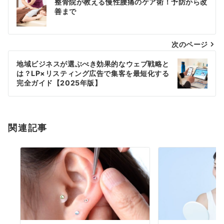
整骨院が教える慢性腰痛のケア術！予防から改
稿
善まで
ナ
次のページ
ビ
ゲ
地域ビジネスが選ぶべき効果的なウェブ戦略と
は？LP×リスティング広告で集客を最短化する
ー
完全ガイド【2025年版】
シ
ョ
関連記事
ン