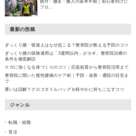
3
据付・撤去・搬入の基本手順｜初心者向けに
プロ...
最新の投稿
ぎっくり腰・寝違えはなぜ起こる？整骨院が教える予防のコツ
ぎっくり腰の保険適用は「3週間以内」がカギ。整骨院治療の
条件を徹底解説
ケガに強くなる体づくりのコツ｜応急処置から整骨院活用まで
整骨院に聞いた慢性腰痛のケア術｜予防・改善・通院の目安ま
で
重いは誤解？クロコダイルバッグを軽やかに持ちこなすコツ
ジャンル
転職・就職
育児