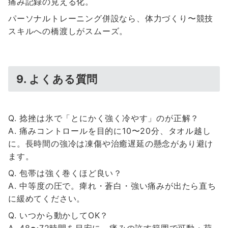
痛み記録の見える化。
パーソナルトレーニング併設なら、体力づくり〜競技
スキルへの橋渡しがスムーズ。
9. よくある質問
Q. 捻挫は氷で「とにかく強く冷やす」のが正解？
A. 痛みコントロールを目的に10〜20分、タオル越し
に。長時間の強冷は凍傷や治癒遅延の懸念があり避け
ます。
Q. 包帯は強く巻くほど良い？
A. 中等度の圧で。痺れ・蒼白・強い痛みが出たら直ち
に緩めてください。
Q. いつから動かしてOK？
A. 48〜72時間を目安に、痛みの許す範囲で可動・荷