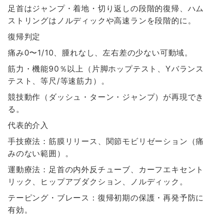
足首はジャンプ・着地・切り返しの段階的復帰、ハム
ストリングはノルディックや高速ランを段階的に。
復帰判定
痛み0〜1/10、腫れなし、左右差の少ない可動域。
筋力・機能90％以上（片脚ホップテスト、Yバランス
テスト、等尺/等速筋力）。
競技動作（ダッシュ・ターン・ジャンプ）が再現でき
る。
代表的介入
手技療法：筋膜リリース、関節モビリゼーション（痛
みのない範囲）。
運動療法：足首の内外反チューブ、カーフエキセント
リック、ヒップアブダクション、ノルディック。
テーピング・ブレース：復帰初期の保護・再発予防に
有効。