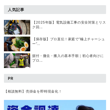
人気記事
1
【2025年版】電気設備工事の安全対策とリス
ク回...
2
【保存版】プロ直伝！家庭で“極上チャーシュ
ー”...
3
据付・撤去・搬入の基本手順｜初心者向けに
プロ...
PR
【相談無料】売掛金を即時現金化！