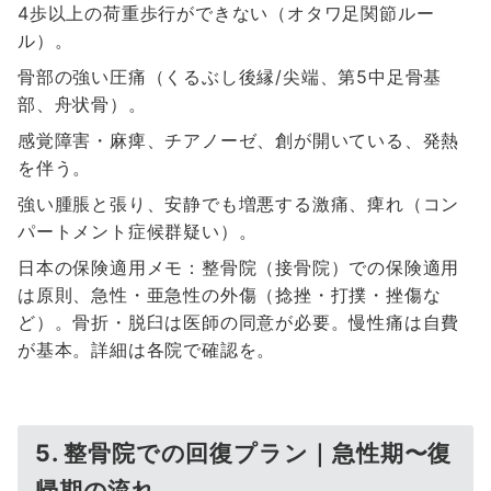
4歩以上の荷重歩行ができない（オタワ足関節ルー
ル）。
骨部の強い圧痛（くるぶし後縁/尖端、第5中足骨基
部、舟状骨）。
感覚障害・麻痺、チアノーゼ、創が開いている、発熱
を伴う。
強い腫脹と張り、安静でも増悪する激痛、痺れ（コン
パートメント症候群疑い）。
日本の保険適用メモ：整骨院（接骨院）での保険適用
は原則、急性・亜急性の外傷（捻挫・打撲・挫傷な
ど）。骨折・脱臼は医師の同意が必要。慢性痛は自費
が基本。詳細は各院で確認を。
5. 整骨院での回復プラン｜急性期〜復
帰期の流れ