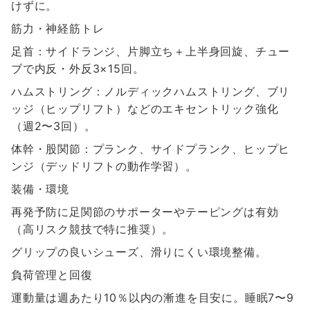
けずに。
筋力・神経筋トレ
足首：サイドランジ、片脚立ち＋上半身回旋、チュー
ブで内反・外反3×15回。
ハムストリング：ノルディックハムストリング、ブリ
ッジ（ヒップリフト）などのエキセントリック強化
（週2〜3回）。
体幹・股関節：プランク、サイドプランク、ヒップヒ
ンジ（デッドリフトの動作学習）。
装備・環境
再発予防に足関節のサポーターやテーピングは有効
（高リスク競技で特に推奨）。
グリップの良いシューズ、滑りにくい環境整備。
負荷管理と回復
運動量は週あたり10％以内の漸進を目安に。睡眠7〜9