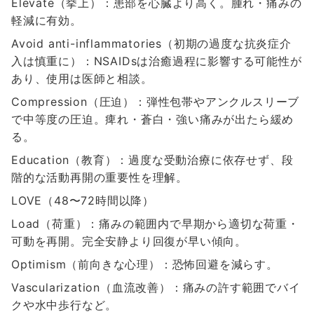
Elevate（挙上）：患部を心臓より高く。腫れ・痛みの
軽減に有効。
Avoid anti-inflammatories（初期の過度な抗炎症介
入は慎重に）：NSAIDsは治癒過程に影響する可能性が
あり、使用は医師と相談。
Compression（圧迫）：弾性包帯やアンクルスリーブ
で中等度の圧迫。痺れ・蒼白・強い痛みが出たら緩め
る。
Education（教育）：過度な受動治療に依存せず、段
階的な活動再開の重要性を理解。
LOVE（48〜72時間以降）
Load（荷重）：痛みの範囲内で早期から適切な荷重・
可動を再開。完全安静より回復が早い傾向。
Optimism（前向きな心理）：恐怖回避を減らす。
Vascularization（血流改善）：痛みの許す範囲でバイ
クや水中歩行など。