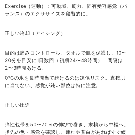
Exercise（運動）：可動域、筋力、固有受容感覚（バ
ランス）のエクササイズを段階的に。
正しい冷却（アイシング）
目的は痛みコントロール。タオルで肌を保護し、10〜
20分を目安に1日数回（初期24〜48時間）、間隔は
2〜3時間あける。
0℃の氷を長時間当て続けるのは凍傷リスク。直接肌
に当てない、感覚が鈍い部位は特に注意。
正しい圧迫
弾性包帯を50〜70％の伸びで巻き、末梢から中枢へ。
指先の色・感覚を確認し、痺れや蒼白があればすぐ緩