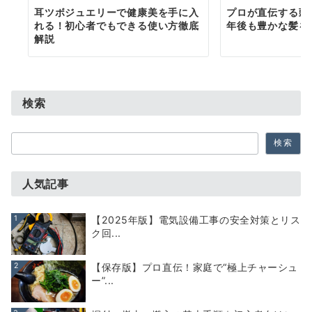
耳ツボジュエリーで健康美を手に入
プロが直伝する頭
れる！初心者でもできる使い方徹底
年後も豊かな髪を
解説
検索
検
検索
索
人気記事
1
【2025年版】電気設備工事の安全対策とリス
ク回...
2
【保存版】プロ直伝！家庭で“極上チャーシュ
ー”...