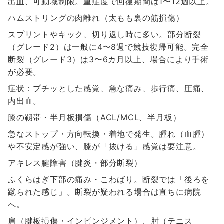
出血、可動域制限。重症度で回復期間は1〜12週以上。
ハムストリングの肉離れ（太もも裏の筋損傷）
スプリントやキック、切り返し時に多い。部分断裂
（グレード2）は一般に4〜8週で競技復帰可能。完全
断裂（グレード3）は3〜6カ月以上、場合により手術
が必要。
症状：プチッとした感覚、急な痛み、歩行痛、圧痛、
内出血。
膝の靱帯・半月板損傷（ACL/MCL、半月板）
急なストップ・方向転換・着地で発生。腫れ（血腫）
や不安定感が強い、膝が「抜ける」感覚は要注意。
アキレス腱障害（腱炎・部分断裂）
ふくらはぎ下部の痛み・こわばり。断裂では「後ろを
蹴られた感じ」。断裂が疑われる場合は直ちに病院
へ。
肩（腱板損傷・インピンジメント）、肘（テニス