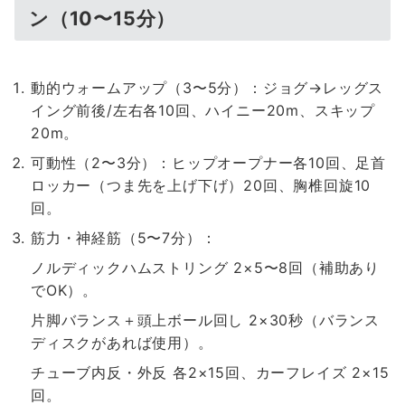
ン（10〜15分）
動的ウォームアップ（3〜5分）：ジョグ→レッグス
イング前後/左右各10回、ハイニー20m、スキップ
20m。
可動性（2〜3分）：ヒップオープナー各10回、足首
ロッカー（つま先を上げ下げ）20回、胸椎回旋10
回。
筋力・神経筋（5〜7分）：
ノルディックハムストリング 2×5〜8回（補助あり
でOK）。
片脚バランス＋頭上ボール回し 2×30秒（バランス
ディスクがあれば使用）。
チューブ内反・外反 各2×15回、カーフレイズ 2×15
回。