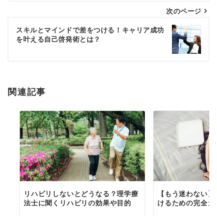
次のページ
ビ
ゲ
スキルとマインドで差をつける！キャリア成功
を叶える自己啓発術とは？
ー
シ
ョ
関連記事
ン
リハビリしないとどうなる？理学療
【もう迷わない】
法士に聞くリハビリの効果や目的
けるための完全ガ