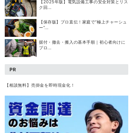
1
【2025年版】電気設備工事の安全対策とリス
ク回...
2
【保存版】プロ直伝！家庭で“極上チャーシュ
ー”...
3
据付・撤去・搬入の基本手順｜初心者向けに
プロ...
PR
【相談無料】売掛金を即時現金化！