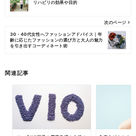
稿
リハビリの効果や目的
ナ
次のページ
ビ
ゲ
30・40代女性へファッションアドバイス｜年
齢に応じたファッションの選び方と大人の魅力
ー
を引き出すコーディネート術
シ
ョ
関連記事
ン