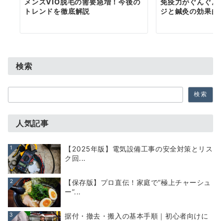
メンズVIO脱毛の需要急増！今後の
免疫力がぐんぐん
トレンドを徹底解説
ジと鍼灸の効果的
検索
検
検索
索
人気記事
1
【2025年版】電気設備工事の安全対策とリス
ク回...
2
【保存版】プロ直伝！家庭で“極上チャーシュ
ー”...
3
据付・撤去・搬入の基本手順｜初心者向けに