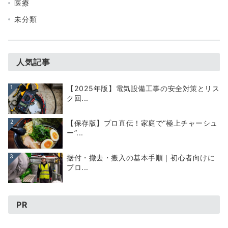
医療
未分類
人気記事
1
【2025年版】電気設備工事の安全対策とリス
ク回...
2
【保存版】プロ直伝！家庭で“極上チャーシュ
ー”...
3
据付・撤去・搬入の基本手順｜初心者向けに
プロ...
PR