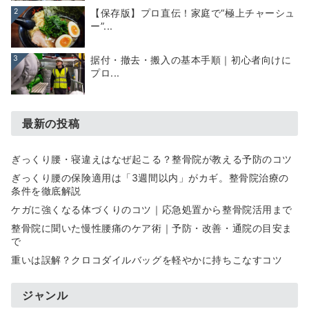
2
【保存版】プロ直伝！家庭で“極上チャーシュ
ー”...
3
据付・撤去・搬入の基本手順｜初心者向けに
プロ...
最新の投稿
ぎっくり腰・寝違えはなぜ起こる？整骨院が教える予防のコツ
ぎっくり腰の保険適用は「3週間以内」がカギ。整骨院治療の
条件を徹底解説
ケガに強くなる体づくりのコツ｜応急処置から整骨院活用まで
整骨院に聞いた慢性腰痛のケア術｜予防・改善・通院の目安ま
で
重いは誤解？クロコダイルバッグを軽やかに持ちこなすコツ
ジャンル