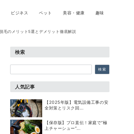
ビジネス
ペット
美容・健康
趣味
O脱毛のメリット5選とデメリット徹底解説
検索
検
検索
索
人気記事
1
【2025年版】電気設備工事の安
全対策とリスク回...
2
【保存版】プロ直伝！家庭で“極
上チャーシュー”...