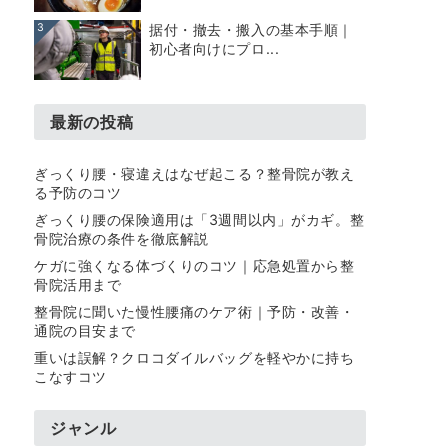
3
据付・撤去・搬入の基本手順｜
初心者向けにプロ...
最新の投稿
ぎっくり腰・寝違えはなぜ起こる？整骨院が教え
る予防のコツ
ぎっくり腰の保険適用は「3週間以内」がカギ。整
骨院治療の条件を徹底解説
ケガに強くなる体づくりのコツ｜応急処置から整
骨院活用まで
整骨院に聞いた慢性腰痛のケア術｜予防・改善・
通院の目安まで
重いは誤解？クロコダイルバッグを軽やかに持ち
こなすコツ
ジャンル