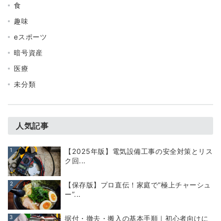
食
趣味
eスポーツ
暗号資産
医療
未分類
人気記事
1
【2025年版】電気設備工事の安全対策とリス
ク回...
2
【保存版】プロ直伝！家庭で“極上チャーシュ
ー”...
3
据付・撤去・搬入の基本手順｜初心者向けに