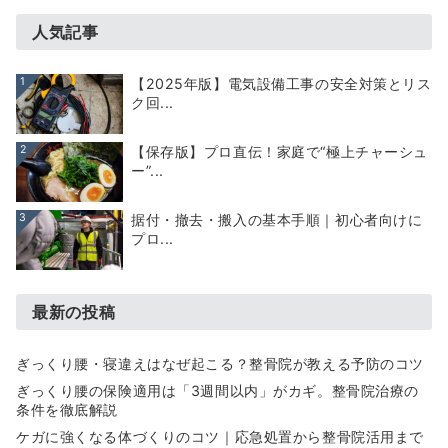
人気記事
1
【2025年版】電気設備工事の安全対策とリス
ク回...
2
【保存版】プロ直伝！家庭で“極上チャーシュ
ー”...
3
据付・撤去・搬入の基本手順｜初心者向けに
プロ...
最新の投稿
ぎっくり腰・寝違えはなぜ起こる？整骨院が教える予防のコツ
ぎっくり腰の保険適用は「3週間以内」がカギ。整骨院治療の
条件を徹底解説
ケガに強くなる体づくりのコツ｜応急処置から整骨院活用まで