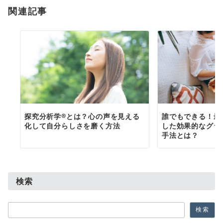
関連記事
ン
探究分析学®︎とは？心の声を見える
誰でもできる！最
化して自分らしさを磨く方法
した効果的なグラ
手法とは？
検索
検
検索
索