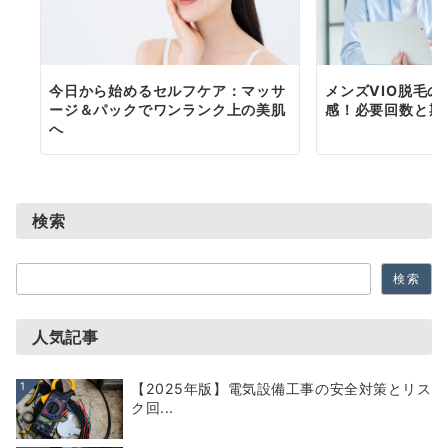
今日から始めるセルフケア：マッサ
メンズVIO脱毛
ージ＆パックでワンランク上の美肌
感！必要回数と期
へ
検索
検
検索
索
人気記事
1
【2025年版】電気設備工事の安全対策とリス
ク回...