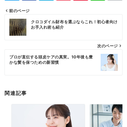
前のページ
投
クロコダイル財布を選ぶならこれ！初心者向け
稿
お手入れ術も紹介
ナ
次のページ
ビ
ゲ
プロが直伝する頭皮ケアの真実。10年後も豊
かな髪を保つための新習慣
ー
シ
ョ
関連記事
ン