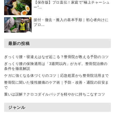
2
【保存版】プロ直伝！家庭で“極上チャーシュ
ー”...
3
据付・撤去・搬入の基本手順｜初心者向けに
プロ...
最新の投稿
ぎっくり腰・寝違えはなぜ起こる？整骨院が教える予防のコツ
ぎっくり腰の保険適用は「3週間以内」がカギ。整骨院治療の
条件を徹底解説
ケガに強くなる体づくりのコツ｜応急処置から整骨院活用まで
整骨院に聞いた慢性腰痛のケア術｜予防・改善・通院の目安ま
で
重いは誤解？クロコダイルバッグを軽やかに持ちこなすコツ
ジャンル