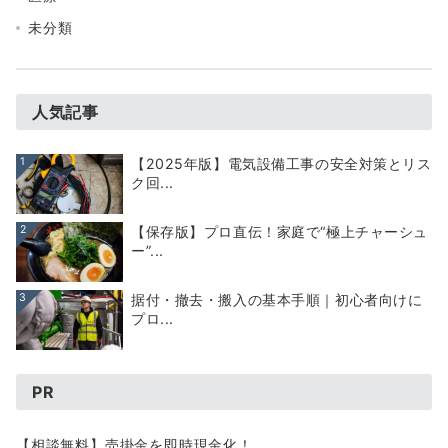
未分類
人気記事
1
【2025年版】電気設備工事の安全対策とリス
ク回...
2
【保存版】プロ直伝！家庭で“極上チャーシュ
ー”...
3
据付・撤去・搬入の基本手順｜初心者向けに
プロ...
PR
【相談無料】売掛金を即時現金化！