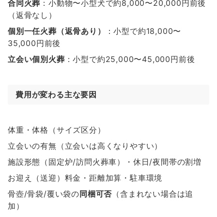
合同火葬
：小動物〜小型犬で約8,000〜20,000円前後
（返骨なし）
個別一任火葬（返骨あり）
：小型で約18,000〜
35,000円前後
立会い個別火葬
：小型で約25,000〜45,000円前後
費用が変わる主な要因
体重・体格（サイズ区分）
立会いの有無（立会いは高くなりやすい）
施設形態（固定炉/訪問火葬車）・休日/夜間帯の割増
お迎え（送迎）料金・距離加算・駐車環境
骨壺/骨袋/覆い袋の
同梱可否
（含まれない場合は追
加）