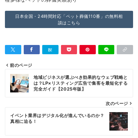
日本全国・24時間対応「ペット葬儀110番」の無料相
談はこちら
前のページ
投
地域ビジネスが選ぶべき効果的なウェブ戦略と
稿
は？LP×リスティング広告で集客を最短化する
完全ガイド【2025年版】
ナ
次のページ
ビ
ゲ
イベント業界はデジタル化が進んでいるのか？
真相に迫る！
ー
シ