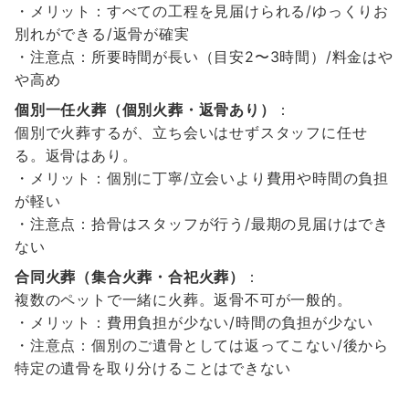
・メリット：すべての工程を見届けられる/ゆっくりお
別れができる/返骨が確実
・注意点：所要時間が長い（目安2〜3時間）/料金はや
や高め
個別一任火葬（個別火葬・返骨あり）
：
個別で火葬するが、立ち会いはせずスタッフに任せ
る。返骨はあり。
・メリット：個別に丁寧/立会いより費用や時間の負担
が軽い
・注意点：拾骨はスタッフが行う/最期の見届けはでき
ない
合同火葬（集合火葬・合祀火葬）
：
複数のペットで一緒に火葬。返骨不可が一般的。
・メリット：費用負担が少ない/時間の負担が少ない
・注意点：個別のご遺骨としては返ってこない/後から
特定の遺骨を取り分けることはできない