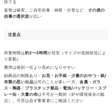
持てる
返骨は確実。ご自宅供養・納骨・分骨など、
その後の
供養の選択肢
が広い
注意点
所要時間は
約2〜3時間
が目安（サイズや混雑状況によ
り変動）
費用は個別一任より高めになりやすい
副葬品の制限あり：
お花・お手紙・少量のおやつ・紙/
布製の思い出品
は可のことが多い一方、
金属・ガラ
ス・陶器・プラスチック製品・電池/バッテリー・スプ
レー缶・大量の布
は不可が一般的（炉や環境保全の観
点）。可否は必ず事業者にご確認ください