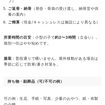
フ）
ご返骨・納骨
（骨壺・骨袋の受け渡し、納骨堂や供
養の案内）
ご精算
（現金/キャッシュレスは施設により異なる）
所要時間の目安
：小型の子で
約2〜3時間
（立会い）。
個別一任はやや短めです。
服装
：普段通りで構いません。屋外移動がある場合は
季節に応じて防寒/暑さ対策を。
持ち物・副葬品（可/不可の例）
可の例：生花、手紙・写真、少量のおやつ、紙・布製
の小物