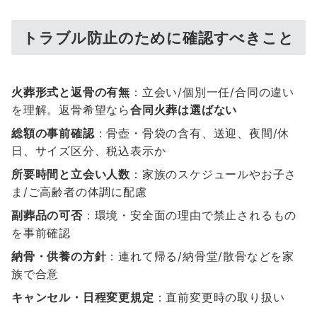
トラブル防止のために確認すべきこと
火葬形式と返骨の有無
：立会い/個別一任/合同の違い
を理解。返骨希望なら
合同火葬は選ばない
総額の事前確認
：骨壺・骨袋の含有、送迎、夜間/休
日、サイズ区分、税込表示か
所要時間と立会い人数
：家族のスケジュールやお子さ
ま/ご高齢者の体調に配慮
副葬品の可否
：環境・安全面の理由で禁止されるもの
を事前確認
納骨・供養の方針
：連れて帰る/納骨堂/散骨などを家
族で合意
キャンセル・日程変更規定
：直前変更時の取り扱い