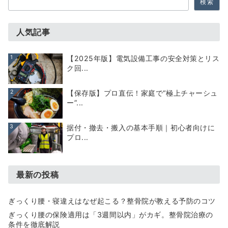
検索
索
人気記事
1
【2025年版】電気設備工事の安全対策とリス
ク回...
2
【保存版】プロ直伝！家庭で“極上チャーシュ
ー”...
3
据付・撤去・搬入の基本手順｜初心者向けに
プロ...
最新の投稿
ぎっくり腰・寝違えはなぜ起こる？整骨院が教える予防のコツ
ぎっくり腰の保険適用は「3週間以内」がカギ。整骨院治療の
条件を徹底解説