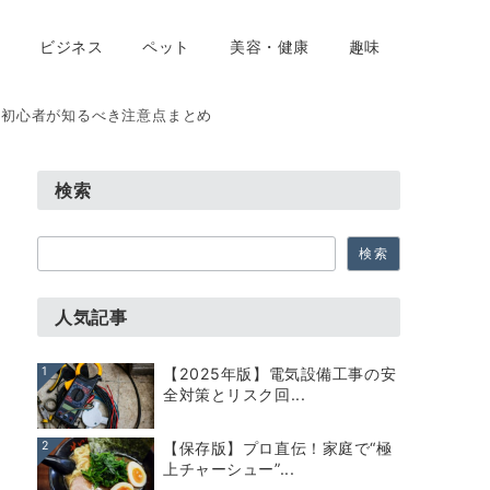
ビジネス
ペット
美容・健康
趣味
？初心者が知るべき注意点まとめ
検索
検
検索
索
人気記事
1
【2025年版】電気設備工事の安
全対策とリスク回...
2
【保存版】プロ直伝！家庭で“極
上チャーシュー”...