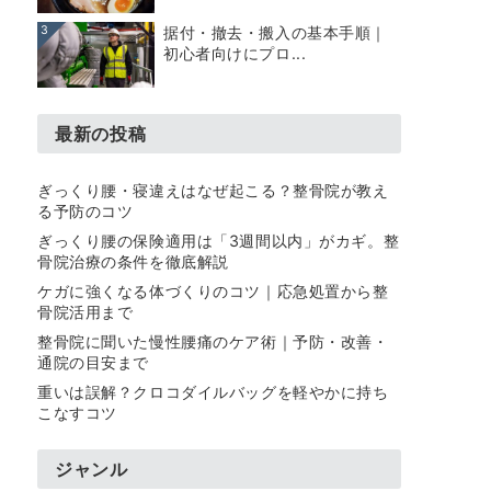
3
据付・撤去・搬入の基本手順｜
初心者向けにプロ...
最新の投稿
ぎっくり腰・寝違えはなぜ起こる？整骨院が教え
る予防のコツ
ぎっくり腰の保険適用は「3週間以内」がカギ。整
骨院治療の条件を徹底解説
ケガに強くなる体づくりのコツ｜応急処置から整
骨院活用まで
整骨院に聞いた慢性腰痛のケア術｜予防・改善・
通院の目安まで
重いは誤解？クロコダイルバッグを軽やかに持ち
こなすコツ
ジャンル