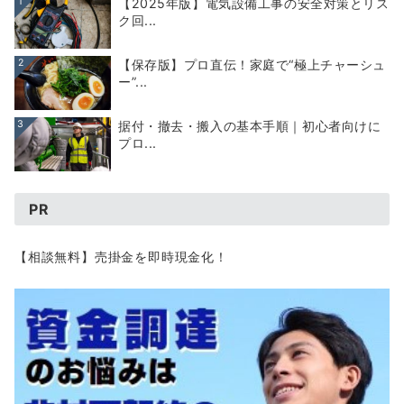
1
【2025年版】電気設備工事の安全対策とリス
ク回...
2
【保存版】プロ直伝！家庭で“極上チャーシュ
ー”...
3
据付・撤去・搬入の基本手順｜初心者向けに
プロ...
PR
【相談無料】売掛金を即時現金化！