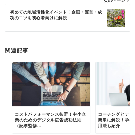
次のページ
ビ
ゲ
初めての地域活性化イベント！企画・運営・成
功のコツを初心者向けに解説
ー
シ
ョ
関連記事
ン
コストパフォーマンス抜群！中小企
コーチングとティ
業のためのデジタル広告成功法則
簡単に解説！学び
（記事監修...
用法も紹介