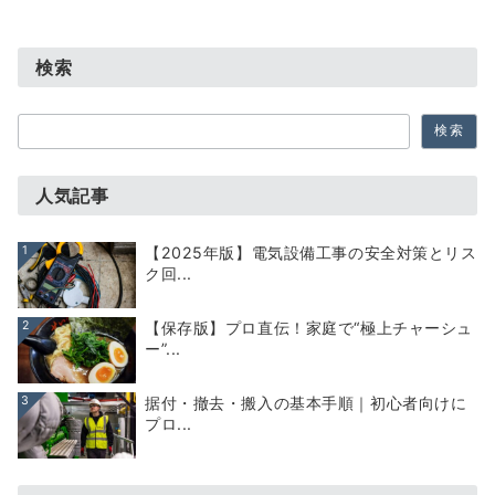
検索
検
検索
索
人気記事
1
【2025年版】電気設備工事の安全対策とリス
ク回...
2
【保存版】プロ直伝！家庭で“極上チャーシュ
ー”...
3
据付・撤去・搬入の基本手順｜初心者向けに
プロ...