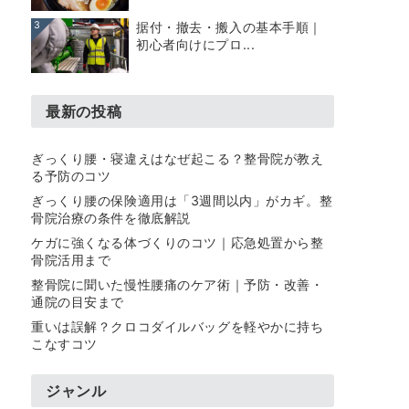
3
据付・撤去・搬入の基本手順｜
初心者向けにプロ...
最新の投稿
ぎっくり腰・寝違えはなぜ起こる？整骨院が教え
る予防のコツ
ぎっくり腰の保険適用は「3週間以内」がカギ。整
骨院治療の条件を徹底解説
ケガに強くなる体づくりのコツ｜応急処置から整
骨院活用まで
整骨院に聞いた慢性腰痛のケア術｜予防・改善・
通院の目安まで
重いは誤解？クロコダイルバッグを軽やかに持ち
こなすコツ
ジャンル