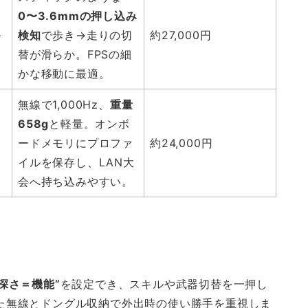
0〜3.6mmの押し込み
ル
検知
で歩き→走りの切
約27,000円
替が滑らか。FPSの細
かな移動に最適。
無線で1,000Hz、
重量
658g
と軽量。オンボ
ードメモリにプロファ
約24,000円
イルを保存し、LAN大
会へ持ち込みやすい。
“深さ＝機能”
を設定でき、スキルや武器切替を一押し
定した無線とドングル収納で外出時の使い勝手を重視しま