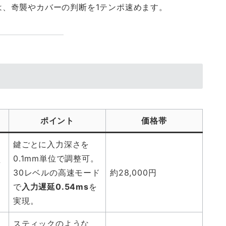
、奇襲やカバーの判断を1テンポ速めます。
ポイント
価格帯
鍵ごとに入力深さを
0.1mm単位で調整可。
変
30レベルの高速モード
約28,000円
）
で
入力遅延0.54ms
を
実現。
スティックのような