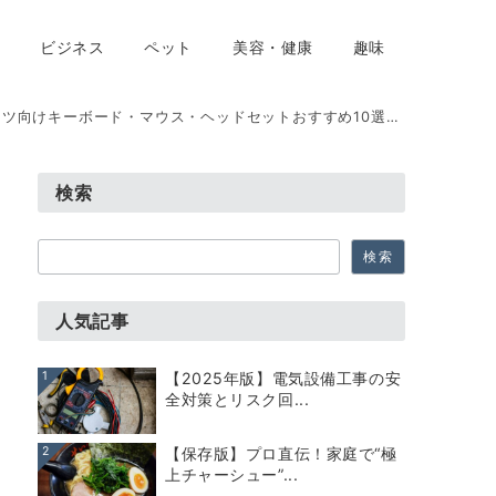
ビジネス
ペット
美容・健康
趣味
けキーボード・マウス・ヘッドセットおすすめ10選【2025年版】
検索
検
検索
索
人気記事
1
【2025年版】電気設備工事の安
全対策とリスク回...
2
【保存版】プロ直伝！家庭で“極
上チャーシュー”...