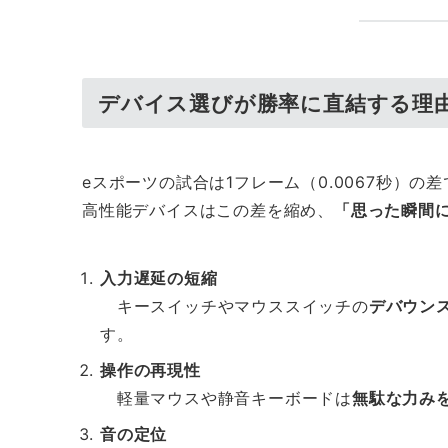
デバイス選びが勝率に直結する理
eスポーツの試合は1フレーム（0.0067秒）
高性能デバイスはこの差を縮め、
「思った瞬間
入力遅延の短縮
キースイッチやマウススイッチの
デバウン
す。
操作の再現性
軽量マウスや静音キーボードは
無駄な力み
音の定位