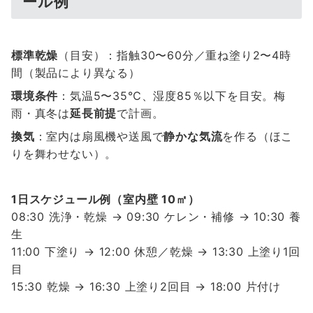
ール例
標準乾燥
（目安）：指触30〜60分／重ね塗り2〜4時
間（製品により異なる）
環境条件
：気温5〜35℃、湿度85％以下を目安。梅
雨・真冬は
延長前提
で計画。
換気
：室内は扇風機や送風で
静かな気流
を作る（ほこ
りを舞わせない）。
1日スケジュール例（室内壁 10㎡）
08:30 洗浄・乾燥 → 09:30 ケレン・補修 → 10:30 養
生
11:00 下塗り → 12:00 休憩／乾燥 → 13:30 上塗り1回
目
15:30 乾燥 → 16:30 上塗り2回目 → 18:00 片付け