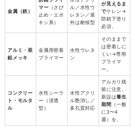
が見えるま
マー
（さび
ル／水性ウ
金属（鉄）
で
ケレン→
止め・エポ
レタン／屋
防錆下塗り
キシ系）
外は耐候型
必須。
そのままで
は密着しに
アルミ・亜
金属用密着
水性ウレタ
くい→専用
鉛メッキ
プライマー
ン
プライマ
ー。
アルカリ残
留に注意。
コンクリー
水性シーラ
水性アクリ
新設は
養生
ト・モルタ
ー（浸透
ル艶消し／
期間
（一般
ル
型）
多孔質対応
に3〜4
週）を。