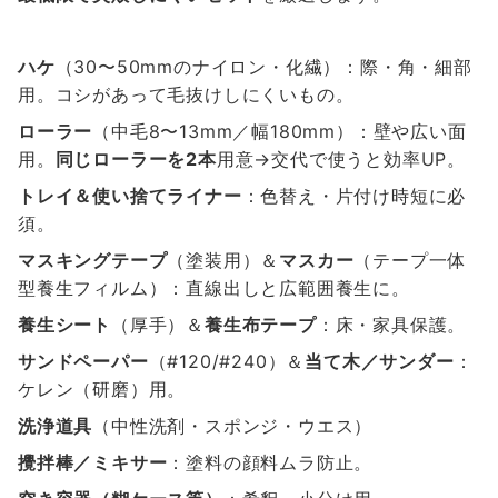
ハケ
（30〜50mmのナイロン・化繊）：際・角・細部
用。コシがあって毛抜けしにくいもの。
ローラー
（中毛8〜13mm／幅180mm）：壁や広い面
用。
同じローラーを2本
用意→交代で使うと効率UP。
トレイ＆使い捨てライナー
：色替え・片付け時短に必
須。
マスキングテープ
（塗装用）＆
マスカー
（テープ一体
型養生フィルム）：直線出しと広範囲養生に。
養生シート
（厚手）＆
養生布テープ
：床・家具保護。
サンドペーパー
（#120/#240）＆
当て木／サンダー
：
ケレン（研磨）用。
洗浄道具
（中性洗剤・スポンジ・ウエス）
攪拌棒／ミキサー
：塗料の顔料ムラ防止。