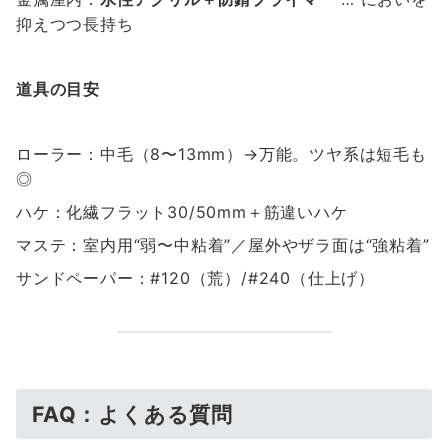
抑えつつ長持ち
道具の目安
ローラー：中毛（8〜13mm）→万能。ツヤ系は短毛も
◎
ハケ：化繊フラット30/50mm＋筋違いハケ
マステ：室内用“弱〜中粘着”／屋外やザラ面は“強粘着”
サンドペーパー：#120（荒）/#240（仕上げ）
FAQ：よくある質問