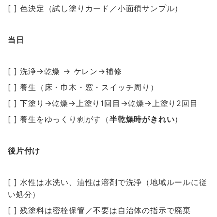
[ ] 色決定（試し塗りカード／小面積サンプル）
当日
[ ] 洗浄→乾燥 → ケレン→補修
[ ] 養生（床・巾木・窓・スイッチ周り）
[ ] 下塗り→乾燥→上塗り1回目→乾燥→上塗り2回目
[ ] 養生をゆっくり剥がす（
半乾燥時がきれい
）
後片付け
[ ] 水性は水洗い、油性は溶剤で洗浄（地域ルールに従
い処分）
[ ] 残塗料は密栓保管／不要は自治体の指示で廃棄