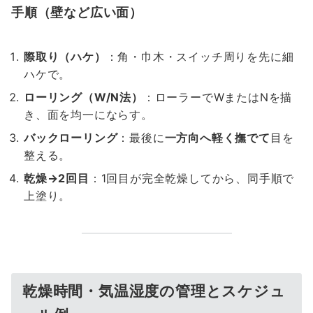
手順（壁など広い面）
際取り（ハケ）
：角・巾木・スイッチ周りを先に細
ハケで。
ローリング（W/N法）
：ローラーでWまたはNを描
き、面を均一にならす。
バックローリング
：最後に
一方向へ軽く撫でて
目を
整える。
乾燥→2回目
：1回目が完全乾燥してから、同手順で
上塗り。
乾燥時間・気温湿度の管理とスケジュ