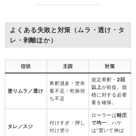
よくある失敗と対策（ムラ・透け・タ
レ・剥離ほか）
症状
主因
対策
規定希釈・
2回
希釈過多・塗布
以上
が前提。面
塗りムラ／透け
量不足・乾燥待
積に対する必要
ち不足
量を確保。
ローラーは
軽圧
付けすぎ・押し
で均一
、ハケ
タレ／スジ
付け塗り
は“置いて伸ば