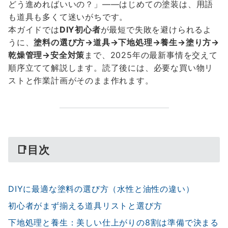
どう進めればいいの？」——はじめての塗装は、用語
も道具も多くて迷いがちです。
本ガイドでは
DIY初心者
が最短で失敗を避けられるよ
うに、
塗料の選び方→道具→下地処理→養生→塗り方→
乾燥管理→安全対策
まで、2025年の最新事情を交えて
順序立てて解説します。読了後には、必要な買い物リ
ストと作業計画がそのまま作れます。
📑目次
DIYに最適な塗料の選び方（水性と油性の違い）
初心者がまず揃える道具リストと選び方
下地処理と養生：美しい仕上がりの8割は準備で決まる