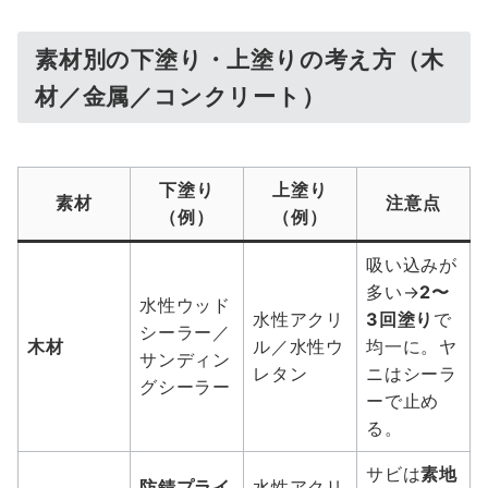
素材別の下塗り・上塗りの考え方（木
材／金属／コンクリート）
下塗り
上塗り
素材
注意点
（例）
（例）
吸い込みが
多い→
2〜
水性ウッド
水性アクリ
3回塗り
で
シーラー／
木材
ル／水性ウ
均一に。ヤ
サンディン
レタン
ニはシーラ
グシーラー
ーで止め
る。
サビは
素地
防錆プライ
水性アクリ