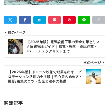
前のページ
投
【2025年版】電気設備工事の安全対策とリス
稿
ク回避完全ガイド｜感電・転落・高圧作業・
KYT・チェックリストまで
ナ
次のページ
ビ
ゲ
【2025年版】ドローン映像で成果を出す！プ
ロモーション活用の全手順｜初心者の始め方・
ー
撮影/編集のコツ・安全と法令の基礎
シ
ョ
関連記事
ン