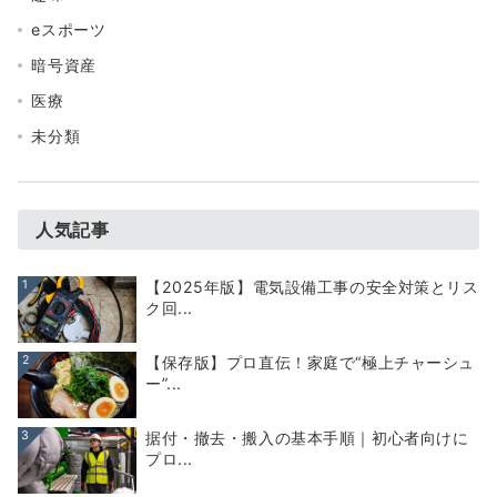
eスポーツ
暗号資産
医療
未分類
人気記事
1
【2025年版】電気設備工事の安全対策とリス
ク回...
2
【保存版】プロ直伝！家庭で“極上チャーシュ
ー”...
3
据付・撤去・搬入の基本手順｜初心者向けに
プロ...