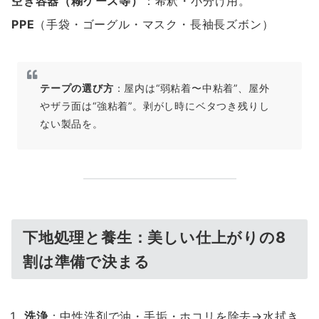
空き容器（糊ケース等）
：希釈・小分け用。
PPE
（手袋・ゴーグル・マスク・長袖長ズボン）
テープの選び方
：屋内は“弱粘着〜中粘着”、屋外
やザラ面は“強粘着”。剥がし時にベタつき残りし
ない製品を。
下地処理と養生：美しい仕上がりの8
割は準備で決まる
洗浄
：中性洗剤で油・手垢・ホコリを除去→水拭き