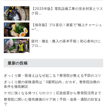
1
【2025年版】電気設備工事の安全対策とリス
ク回...
2
【保存版】プロ直伝！家庭で“極上チャーシュ
ー”...
3
据付・撤去・搬入の基本手順｜初心者向けに
プロ...
最新の投稿
ぎっくり腰・寝違えはなぜ起こる？整骨院が教える予防のコツ
ぎっくり腰の保険適用は「3週間以内」がカギ。整骨院治療の
条件を徹底解説
ケガに強くなる体づくりのコツ｜応急処置から整骨院活用まで
整骨院に聞いた慢性腰痛のケア術｜予防・改善・通院の目安ま
で