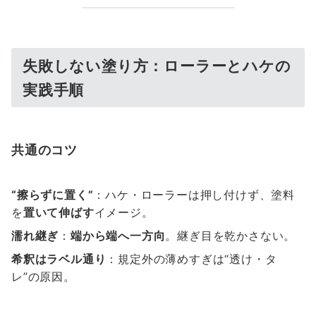
失敗しない塗り方：ローラーとハケの
実践手順
共通のコツ
“擦らずに置く”
：ハケ・ローラーは押し付けず、塗料
を
置いて伸ばす
イメージ。
濡れ継ぎ
：
端から端へ一方向
。継ぎ目を乾かさない。
希釈はラベル通り
：規定外の薄めすぎは“透け・タ
レ”の原因。