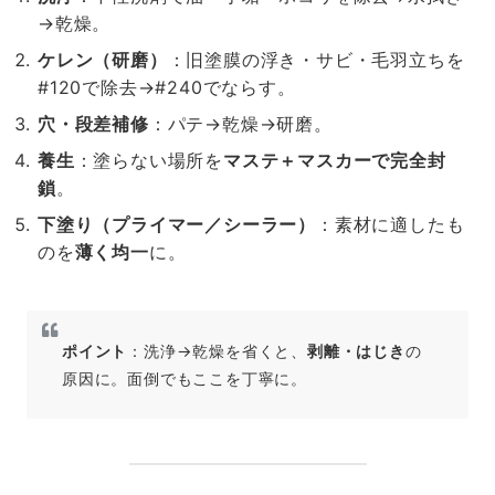
→乾燥。
ケレン（研磨）
：旧塗膜の浮き・サビ・毛羽立ちを
#120で除去→#240でならす。
穴・段差補修
：パテ→乾燥→研磨。
養生
：塗らない場所を
マステ＋マスカーで完全封
鎖
。
下塗り（プライマー／シーラー）
：素材に適したも
のを
薄く均一
に。
ポイント
：洗浄→乾燥を省くと、
剥離・はじき
の
原因に。面倒でもここを丁寧に。