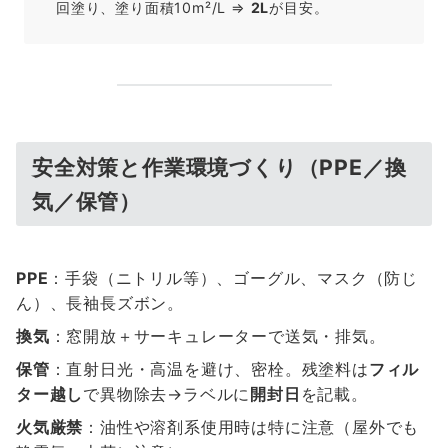
回塗り、塗り面積10m²/L ⇒
2L
が目安。
安全対策と作業環境づくり（PPE／換
気／保管）
PPE
：手袋（ニトリル等）、ゴーグル、マスク（防じ
ん）、長袖長ズボン。
換気
：窓開放＋サーキュレーターで送気・排気。
保管
：直射日光・高温を避け、密栓。残塗料は
フィル
ター越し
で異物除去→ラベルに
開封日
を記載。
火気厳禁
：油性や溶剤系使用時は特に注意（屋外でも