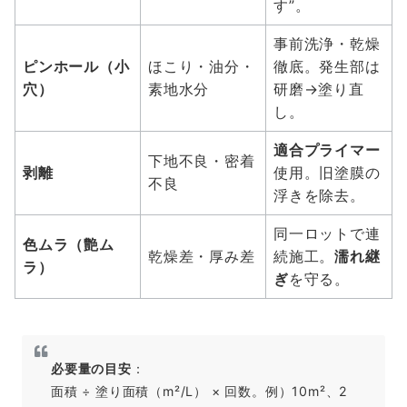
す”。
事前洗浄・乾燥
ピンホール（小
ほこり・油分・
徹底。発生部は
穴）
素地水分
研磨→塗り直
し。
適合プライマー
下地不良・密着
剥離
使用。旧塗膜の
不良
浮きを除去。
同一ロットで連
色ムラ（艶ム
乾燥差・厚み差
続施工。
濡れ継
ラ）
ぎ
を守る。
必要量の目安
：
面積 ÷ 塗り面積（m²/L） × 回数。例）10m²、2