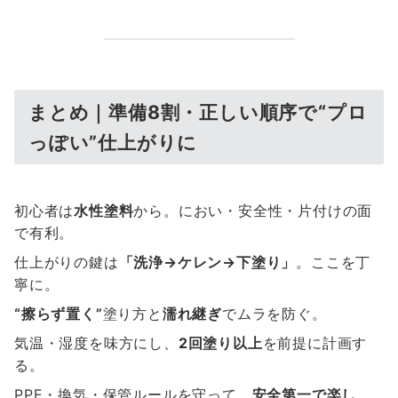
まとめ｜準備8割・正しい順序で“プロ
っぽい”仕上がりに
初心者は
水性塗料
から。におい・安全性・片付けの面
で有利。
仕上がりの鍵は
「洗浄→ケレン→下塗り」
。ここを丁
寧に。
“擦らず置く”
塗り方と
濡れ継ぎ
でムラを防ぐ。
気温・湿度を味方にし、
2回塗り以上
を前提に計画す
る。
PPE・換気・保管ルールを守って、
安全第一で楽し