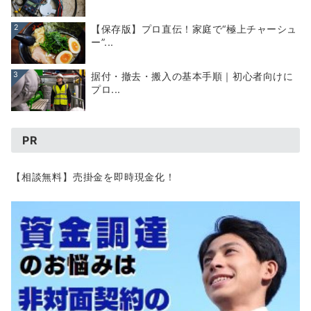
2
【保存版】プロ直伝！家庭で“極上チャーシュ
ー”...
3
据付・撤去・搬入の基本手順｜初心者向けに
プロ...
PR
【相談無料】売掛金を即時現金化！