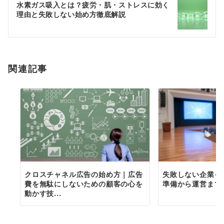
ゲ
水素ガス吸入とは？疲労・肌・ストレスに効く
理由と失敗しない始め方徹底解説
ー
シ
ョ
関連記事
ン
クロスチャネル広告の始め方｜広告
失敗しない企業イ
費を無駄にしないための顧客の心を
準備から運営まで
動かす技...