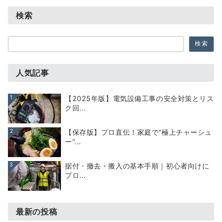
検索
検
検索
索
人気記事
1
【2025年版】電気設備工事の安全対策とリス
ク回...
2
【保存版】プロ直伝！家庭で“極上チャーシュ
ー”...
3
据付・撤去・搬入の基本手順｜初心者向けに
プロ...
最新の投稿