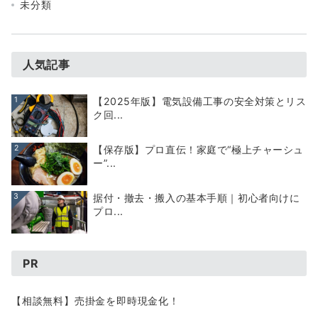
未分類
人気記事
1
【2025年版】電気設備工事の安全対策とリス
ク回...
2
【保存版】プロ直伝！家庭で“極上チャーシュ
ー”...
3
据付・撤去・搬入の基本手順｜初心者向けに
プロ...
PR
【相談無料】売掛金を即時現金化！