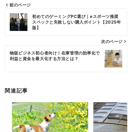
前のページ
投
初めてのゲーミングPC選び｜eスポーツ推奨
稿
スペックと失敗しない購入ポイント【2025年
版】
ナ
次のページ
ビ
ゲ
物販ビジネス初心者向け！在庫管理の効率化で
利益と資金を最大化する方法とは？
ー
シ
ョ
関連記事
ン