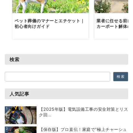
ペット葬儀のマナーとエチケット｜
業者に任せる前に
初心者向けガイド
カーポート解体の
検索
検
検索
索
人気記事
1
【2025年版】電気設備工事の安全対策とリス
ク回...
2
【保存版】プロ直伝！家庭で“極上チャーシュ