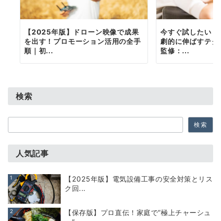
【2025年版】ドローン映像で成果
今すぐ試したい！
を出す！プロモーション活用の全手
劇的に伸ばすテク
順｜初...
監修：...
検索
検
検索
索
人気記事
1
【2025年版】電気設備工事の安全対策とリス
ク回...
2
【保存版】プロ直伝！家庭で“極上チャーシュ