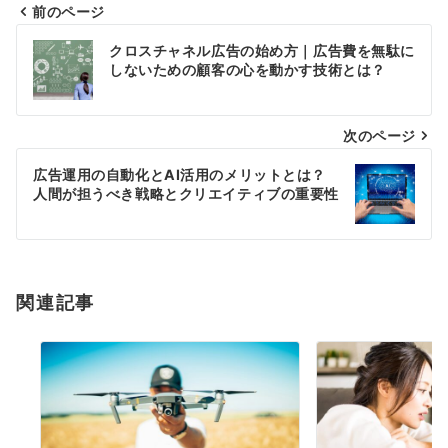
前のページ
投
クロスチャネル広告の始め方｜広告費を無駄に
稿
しないための顧客の心を動かす技術とは？
ナ
次のページ
ビ
ゲ
広告運用の自動化とAI活用のメリットとは？
人間が担うべき戦略とクリエイティブの重要性
ー
シ
ョ
関連記事
ン