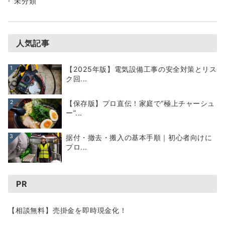
未分類
人気記事
1
【2025年版】電気設備工事の安全対策とリス
ク回...
2
【保存版】プロ直伝！家庭で“極上チャーシュ
ー”...
3
据付・撤去・搬入の基本手順｜初心者向けに
プロ...
PR
【相談無料】売掛金を即時現金化！