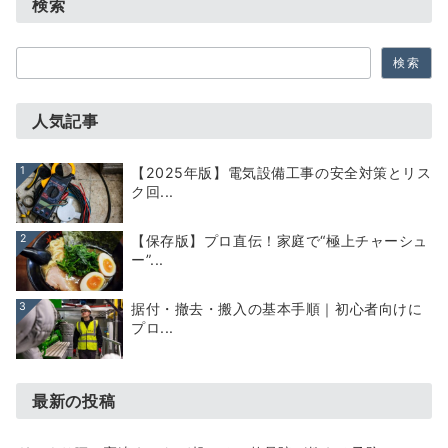
検索
検
検索
索
人気記事
1
【2025年版】電気設備工事の安全対策とリス
ク回...
2
【保存版】プロ直伝！家庭で“極上チャーシュ
ー”...
3
据付・撤去・搬入の基本手順｜初心者向けに
プロ...
最新の投稿