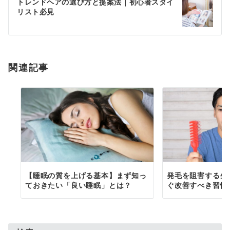
ゲ
トレンドヘアの選び方と提案法｜初心者スタイ
リスト必見
ー
シ
ョ
関連記事
ン
【睡眠の質を上げる基本】まず知っ
発毛を阻害する生
ておきたい「良い睡眠」とは？
ぐ改善すべき習慣