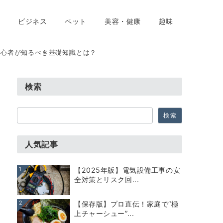
ビジネス
ペット
美容・健康
趣味
初心者が知るべき基礎知識とは？
検索
検
検索
索
人気記事
1
【2025年版】電気設備工事の安
全対策とリスク回...
2
【保存版】プロ直伝！家庭で“極
上チャーシュー”...