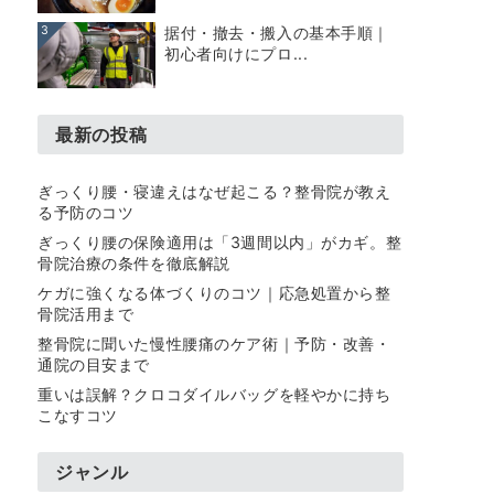
3
据付・撤去・搬入の基本手順｜
初心者向けにプロ...
最新の投稿
ぎっくり腰・寝違えはなぜ起こる？整骨院が教え
る予防のコツ
ぎっくり腰の保険適用は「3週間以内」がカギ。整
骨院治療の条件を徹底解説
ケガに強くなる体づくりのコツ｜応急処置から整
骨院活用まで
整骨院に聞いた慢性腰痛のケア術｜予防・改善・
通院の目安まで
重いは誤解？クロコダイルバッグを軽やかに持ち
こなすコツ
ジャンル