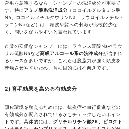
育毛を意識するなら、シャンプーの洗浄成分が重要で
す。特に
アミノ酸系洗浄成分
（ココイルグルタミン酸
Na、ココイルメチルタウリンNa、ラウロイルメチルア
ラニンNaなど）は、頭皮や髪への刺激が比較的少な
く、潤いを保ちやすいと言われています。
市販の安価なシャンプーには、ラウレス硫酸Naやラウ
リル硫酸Naなど
高級アルコール系の洗浄成分
が含まれ
るケースが多いですが、これらは脱脂力が強く頭皮を
乾燥させやすいため、育毛目的には不向きです。
2) 育毛効果を高める有効成分
頭皮環境を整えるためには、抗炎症や血行促進などの
有効成分が配合されているかもチェックしたいポイン
トです。具体的には、
グリチルリチン酸2K、ピロクト
ンオラミン、センブリエキス、カミツレエキス
などが