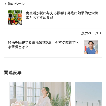
前のページ
投
食生活が髪に与える影響｜発毛に効果的な栄養
稿
素とおすすめ食品
ナ
次のページ
ビ
ゲ
発毛を阻害する生活習慣5選｜今すぐ改善すべ
き習慣とは？
ー
シ
ョ
関連記事
ン