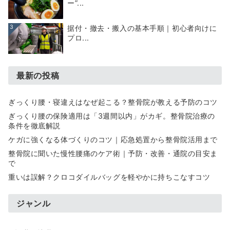
ー”...
3
据付・撤去・搬入の基本手順｜初心者向けに
プロ...
最新の投稿
ぎっくり腰・寝違えはなぜ起こる？整骨院が教える予防のコツ
ぎっくり腰の保険適用は「3週間以内」がカギ。整骨院治療の
条件を徹底解説
ケガに強くなる体づくりのコツ｜応急処置から整骨院活用まで
整骨院に聞いた慢性腰痛のケア術｜予防・改善・通院の目安ま
で
重いは誤解？クロコダイルバッグを軽やかに持ちこなすコツ
ジャンル