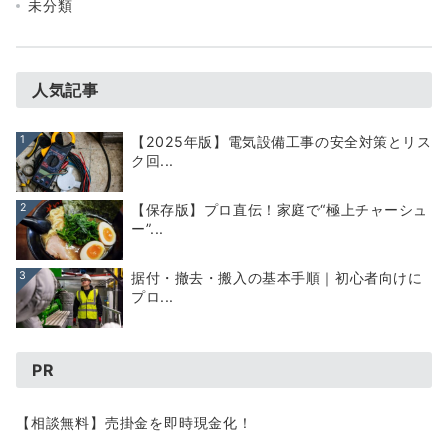
未分類
人気記事
1
【2025年版】電気設備工事の安全対策とリス
ク回...
2
【保存版】プロ直伝！家庭で“極上チャーシュ
ー”...
3
据付・撤去・搬入の基本手順｜初心者向けに
プロ...
PR
【相談無料】売掛金を即時現金化！