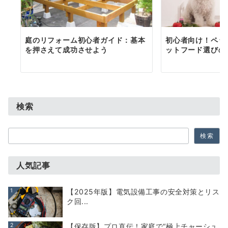
庭のリフォーム初心者ガイド：基本
初心者向け！ペッ
を押さえて成功させよう
ットフード選びの
検索
検
検索
索
人気記事
1
【2025年版】電気設備工事の安全対策とリス
ク回...
2
【保存版】プロ直伝！家庭で“極上チャーシュ