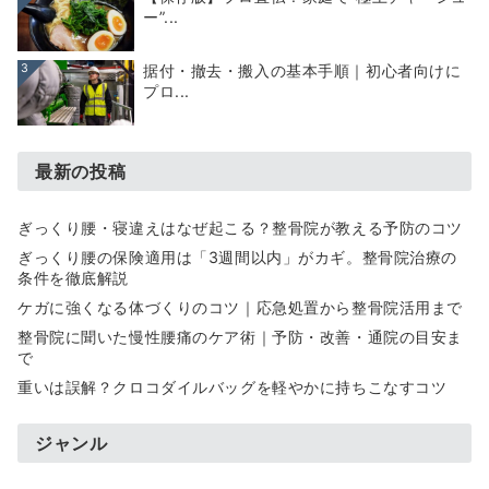
ー”...
3
据付・撤去・搬入の基本手順｜初心者向けに
プロ...
最新の投稿
ぎっくり腰・寝違えはなぜ起こる？整骨院が教える予防のコツ
ぎっくり腰の保険適用は「3週間以内」がカギ。整骨院治療の
条件を徹底解説
ケガに強くなる体づくりのコツ｜応急処置から整骨院活用まで
整骨院に聞いた慢性腰痛のケア術｜予防・改善・通院の目安ま
で
重いは誤解？クロコダイルバッグを軽やかに持ちこなすコツ
ジャンル