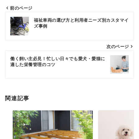
前のページ
投
福祉車両の選び方と利用者ニーズ別カスタマイ
稿
ズ事例
ナ
次のページ
ビ
ゲ
働く飼い主必見！忙しい日々でも愛犬・愛猫に
適した栄養管理のコツ
ー
シ
ョ
関連記事
ン